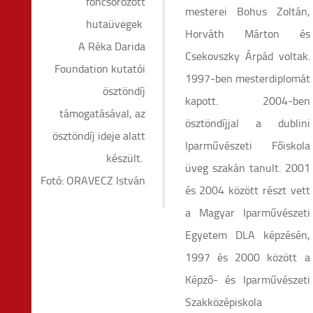
foncsorozott
mesterei Bohus Zoltán,
hutaüvegek
Horváth Márton és
A Réka Darida
Csekovszky Árpád voltak.
Foundation kutatói
1997-ben mesterdiplomát
ösztöndíj
kapott. 2004-ben
támogatásával, az
ösztöndíjjal a dublini
ösztöndíj ideje alatt
Iparművészeti Főiskola
készült.
üveg szakán tanult. 2001
Fotó: ORAVECZ István
és 2004 között részt vett
a Magyar Iparművészeti
Egyetem DLA képzésén,
1997 és 2000 között a
Képző- és Iparművészeti
Szakközépiskola