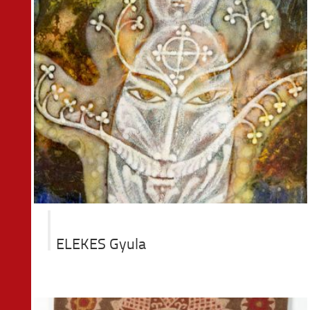
ta
ELEKES Gyula