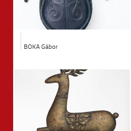
BOKA Gábor
mtő
s
k