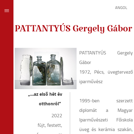
ANGOL
PATTANTYÚS Gergely Gábor
PATTANTYÚS Gergely
Gábor
1972, Pécs, üvegtervező
iparművész
„…az első hét év
1995-ben szerzett
otthonról”
diplomát a Magyar
2022
Iparművészeti Főiskola
fújt, festett,
üveg és kerámia szakán,