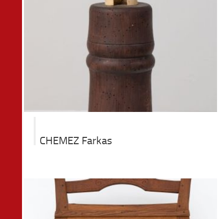
CHEMEZ Farkas
rom