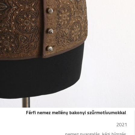
Férfi nemez mellény bakonyi szűrmotívumokkal
2021
nemez nyargalás, kézi hímzés