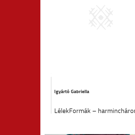
Igyártó Gabriella
LélekFormák – harminchár