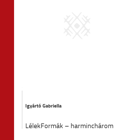
Igyártó Gabriella
LélekFormák – harminchárom