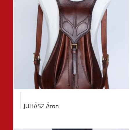
a
JUHÁSZ Áron