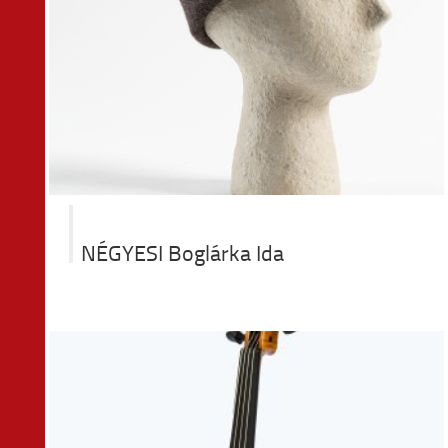
ta
NÉGYESI Boglárka Ida