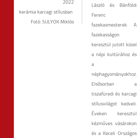
2022
László és Bánföldi
kerámia karcagi stílusban
Ferenc
Fotó: SULYOK Miklós
fazekasmesterek. A
fazekasságon
keresztül jutott közel
a népi kultúrához és
a
néphagyományokhoz.
Elsősorban a
tiszafüredi és karcagi
stílusvilágot kedveli.
Éveken keresztül
kézműves vásárokon
és a Keceli Országos