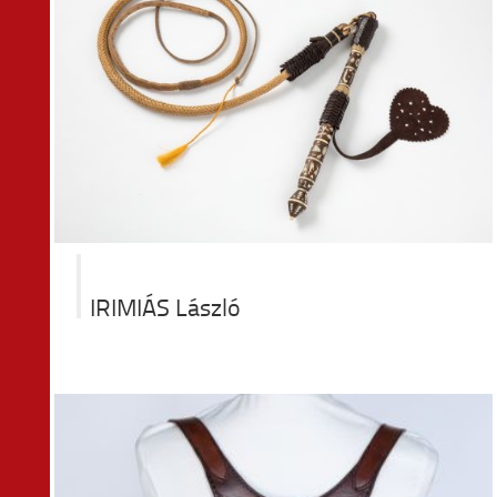
k
IRIMIÁS László